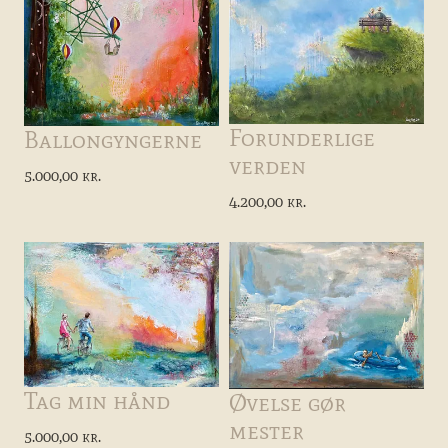
Forunderlige
Ballongyngerne
verden
5.000,00 kr.
4.200,00 kr.
Tag min hånd
Øvelse gør
mester
5.000,00 kr.