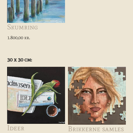
Skumring
1.800,00 kr.
30 x 30 cm:
Ideer
Brikkerne samles