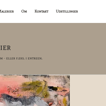
alerier
Om
Kontakt
Udstillinger
ier
 - eller f.eks. i entreen.