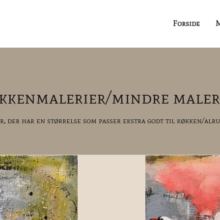
Forside
M
kkenmalerier/mindre maler
, der har en størrelse som passer ekstra godt til køkken/alrum