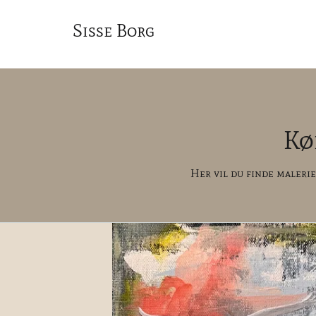
Sisse Borg
Kø
Her vil du finde malerier