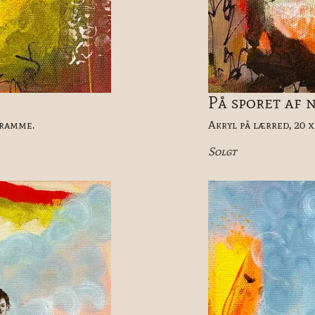
På sporet af n
eramme.
Akryl på lærred, 20 x
Solgt