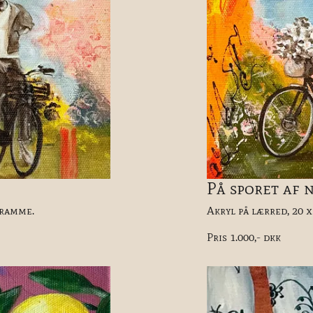
På sporet af n
eramme.
Akryl på lærred, 20 x
Pris 1.000,- dkk